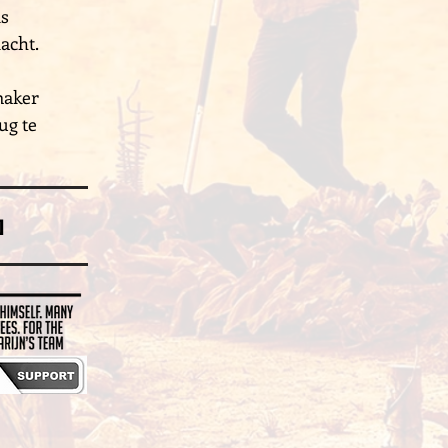
ns
acht.
maker
ug te
]