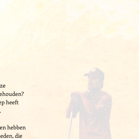
nze
rgehouden?
ep heeft
.
ren hebben
eden, die