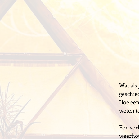
Wat als
geschied
Hoe een 
weten t
Een ver
weerhou