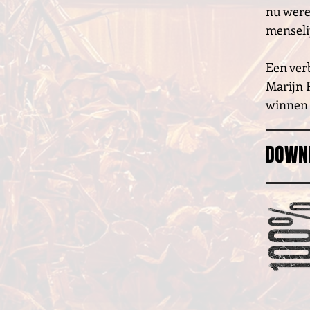
nu were
menselij
Een ver
Marijn 
winnen
DOWNL