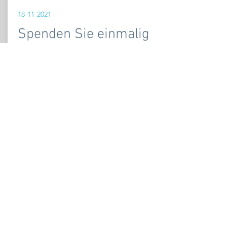
18-11-2021
Spenden Sie einmalig
oder regelmäßig in
internationaler
Währung
spenden
...oder überweise deine Spende
direkt auf das Konto: Marijn
Poels / mit Beschreibung
"Pandamned" IBANCODE NL 79
RABO
0148 8009 98
(Rabobank
NL)